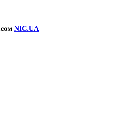
вісом
NIC.UA