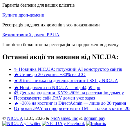
Гарантія безпеки для ваших клієнтів
Купити дроп-домени
Реєстрація видалених доменів з seo показниками
Безкоштовний домен .PP.UA
Повністю безкоштовна реєстрація та продовження домену
Останні акції та новини від NIC.UA:
✨ Новинка NIC.UA: потужний AI-конструктор сайтів
🔥 Лише до 20 серпня: −80% на .CO
☀️ Літня знижка на домени, хостинг і SSL у NIC.UA
🔥 Нові домени на NIC.UA — від 44,59 грн
🎁 День народження .XYZ: -50% на реєстрацію домену
Передзамовте свій .PAY домен уже зараз
🔥 –30% на хостинг із DirectAdmin — лише до 20 травня
Отримай .PAY за пріоритетом по ТМ — тільки в квітні 20
©
NIC.UA
LLC,
2026 &
NicNames, Inc
&
domain.pay